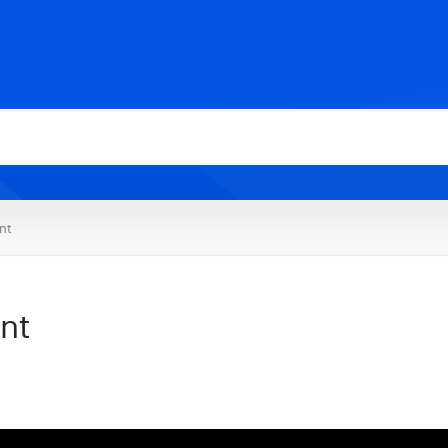
ont
ont