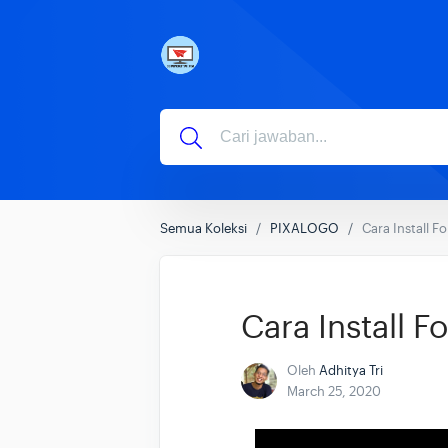
Semua Koleksi
PIXALOGO
Cara Install F
Cara Install F
Oleh
Adhitya Tri
March 25, 2020