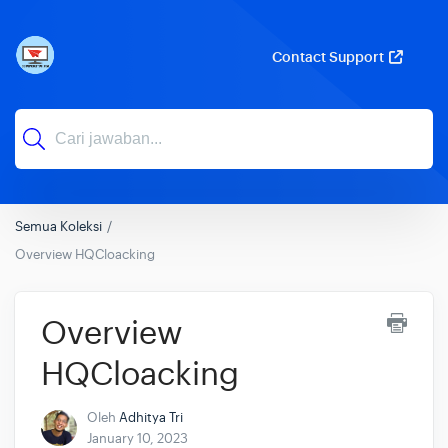
Contact Support
Semua Koleksi
Overview HQCloacking
Overview
HQCloacking
Oleh
Adhitya Tri
January 10, 2023