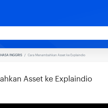
AHASA INGGRIS
Cara Menambahkan Asset ke Explaindio
hkan Asset ke Explaindio