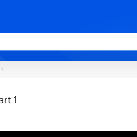
 1
rt 1