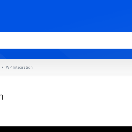
WP Integration
n